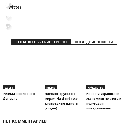
Twitter
ЭТО МОЖЕТ БЫТЬ ИНТЕРЕСНО
ПОСЛЕДНИЕ НОВОСТИ
Досье
Видео
Общество
Реалии нынешнего
Идеолог «русского
Новости украинской
Донецка
мира»: На Донбассе
экономики по итогам
зловредные идиоты
полугодия
(видео)
обнадёживают
НЕТ КОММЕНТАРИЕВ