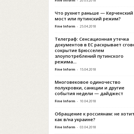
Fine Inform
-
20.05.2018
Что рухнет раньше — Керченский
мост или путинский режим?
Fine Inform
-
25.04.2018
Телеграф: Сенсационная утечка
документов в ЕС раскрывает сгов
сокрытие Брюсселем
злоупотреблений путинского
режима...
Fine Inform
-
15.04.2018
Многовековое одиночество
полукровки, санкции и другие
события недели — дайджест
Fine Inform
-
10.04.2018
Обращение к россиянам: не хоти
как в/на украине?
Fine Inform
-
03.04.2018