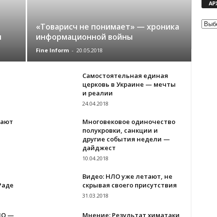
АР
«Товарисч не понимает» — хроника
ы
информационной войны
Fine Inform
-
20.05.2018
Самостоятельная единая
церковь в Украине — мечты
и реалии
24.04.2018
тают
Многовековое одиночество
полукровки, санкции и
другие события недели —
дайджест
10.04.2018
Видео: НЛО уже летают, не
Раде
скрывая своего присутствия
31.03.2018
ЛО —
Мнение: Результат химатаки