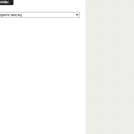
ХИВЫ
Р
Х
И
В
Ы