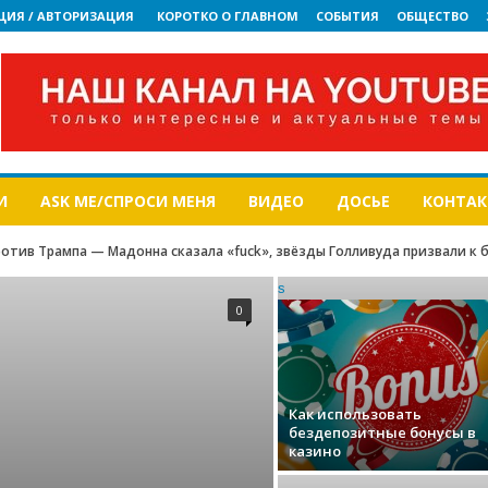
ЦИЯ / АВТОРИЗАЦИЯ
КОРОТКО О ГЛАВНОМ
СОБЫТИЯ
ОБЩЕСТВО
И
ASK ME/СПРОСИ МЕНЯ
ВИДЕО
ДОСЬЕ
КОНТА
отив Трампа — Мадонна сказала «fuck», звёзды Голливуда призвали к 
s
0
Как использовать
бездепозитные бонусы в
казино