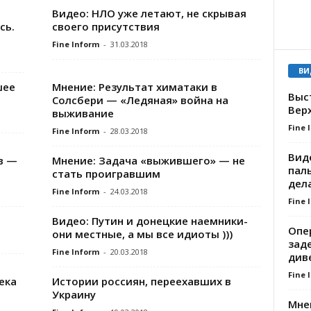
Видео: НЛО уже летают, не скрывая
сь.
своего присутствия
Fine Inform
-
31.03.2018
ВИ
шее
Мнение: Результат химатаки в
Выс
Солсбери — «Ледяная» война на
Вер
выживание
Fine 
Fine Inform
-
28.03.2018
Вид
в —
Мнение: Задача «выжившего» — не
паль
стать проигравшим
дел
Fine Inform
-
24.03.2018
Fine 
Видео: Путин и донецкие наемники-
Опе
они местные, а мы все идиоты )))
зад
Fine Inform
-
20.03.2018
див
Fine 
ека
Истории россиян, переехавших в
Украину
Мне