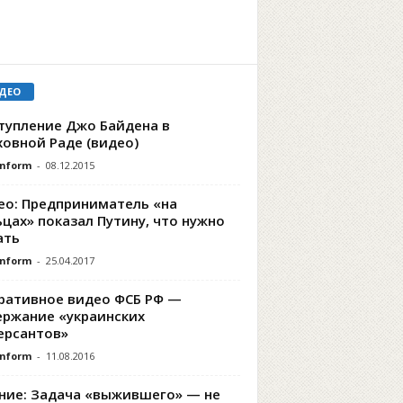
ДЕО
тупление Джо Байдена в
ховной Раде (видео)
Inform
-
08.12.2015
ео: Предприниматель «на
цах» показал Путину, что нужно
ать
Inform
-
25.04.2017
ративное видео ФСБ РФ —
ержание «украинских
ерсантов»
Inform
-
11.08.2016
ние: Задача «выжившего» — не