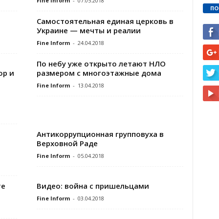
Fine Inform
-
07.05.2018
ПО
Самостоятельная единая церковь в
Украине — мечты и реалии
Fine Inform
-
24.04.2018
По небу уже открыто летают НЛО
ор и
размером с многоэтажные дома
Fine Inform
-
13.04.2018
Антикоррупционная групповуха в
Верховной Раде
Fine Inform
-
05.04.2018
те
Видео: война с пришельцами
Fine Inform
-
03.04.2018