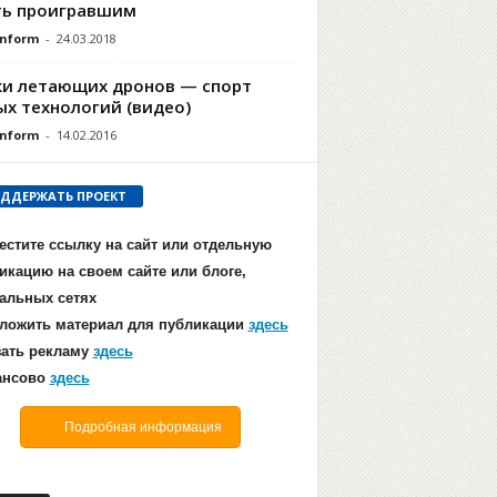
ть проигравшим
Inform
-
24.03.2018
ки летающих дронов — спорт
ых технологий (видео)
Inform
-
14.02.2016
ДДЕРЖАТЬ ПРОЕКТ
естите ссылку на сайт или отдельную
икацию на своем сайте или блоге,
альных сетях
ложить материал для публикации
здесь
зать рекламу
здесь
ансово
здесь
Подробная информация
А