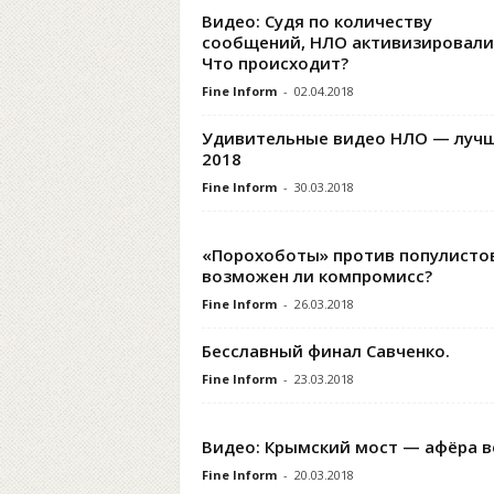
Видео: Судя по количеству
сообщений, НЛО активизировали
Что происходит?
Fine Inform
-
02.04.2018
Удивительные видео НЛО — луч
2018
Fine Inform
-
30.03.2018
«Порохоботы» против популисто
возможен ли компромисс?
Fine Inform
-
26.03.2018
Бесславный финал Савченко.
Fine Inform
-
23.03.2018
Видео: Крымский мост — афёра в
Fine Inform
-
20.03.2018