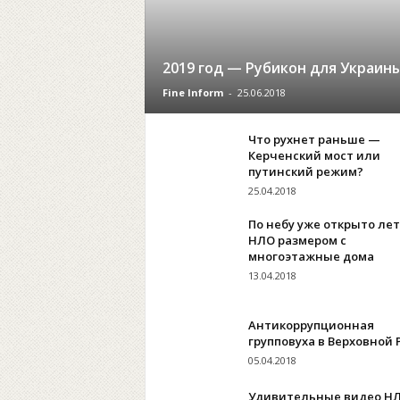
2019 год — Рубикон для Украин
Fine Inform
-
25.06.2018
Что рухнет раньше —
Керченский мост или
путинский режим?
25.04.2018
По небу уже открыто ле
НЛО размером с
многоэтажные дома
13.04.2018
Антикоррупционная
групповуха в Верховной 
05.04.2018
Удивительные видео Н