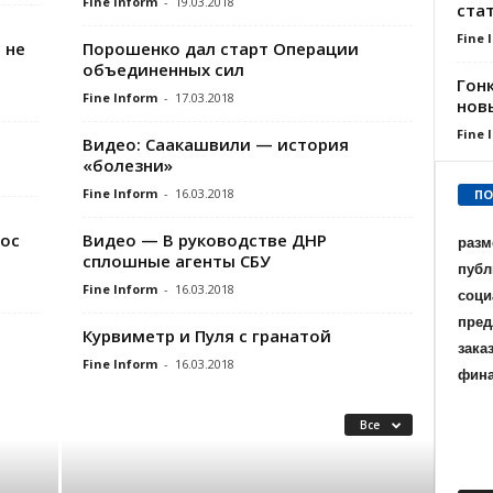
Fine Inform
-
19.03.2018
ста
Fine 
 не
Порошенко дал старт Операции
объединенных сил
Гон
Fine Inform
-
17.03.2018
нов
Fine 
Видео: Саакашвили — история
«болезни»
Fine Inform
-
16.03.2018
ПО
рос
Видео — В руководстве ДНР
разм
сплошные агенты СБУ
публ
Fine Inform
-
16.03.2018
соци
пред
Курвиметр и Пуля с гранатой
зака
Fine Inform
-
16.03.2018
фин
Все