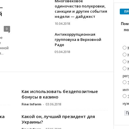
Многовековое
одиночество полукровки,
—
санкции и другие события
ПР
й
недели — дайджест
10.04.2018
Помо
0
по
Антикоррупционная
ое
групповуха в Верховной
е
Раде
онной
05.04.2018
..
рег
инт
Как использовать бездепозитные
бонусы в казино
нуж
Fine Inform
-
03.06.2018
ка
Какой он, лучший президент для
Украины?