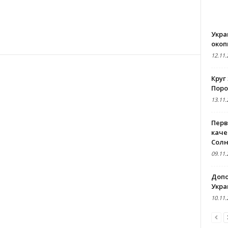
В
Укра
око
12.11.
Круг
Поро
13.11.
Перв
каче
Сол
09.11.
Допо
Укра
10.11.