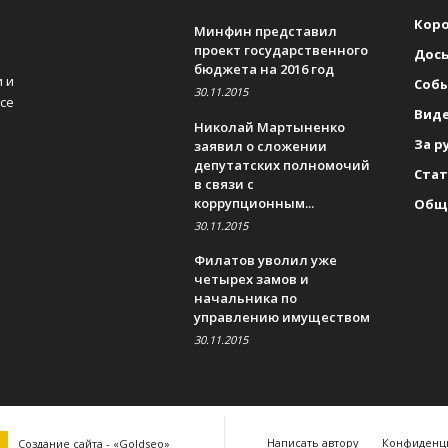
Коро
Минфин представил
проект государственного
Дось
бюджета на 2016 год
и и
Соб
30.11.2015
се
Вид
Николай Мартыненко
За р
заявил о сложении
депутатских полномочий
Стат
в связи с
коррупционным...
Общ
30.11.2015
Филатов уволил уже
четырех замов и
начальника по
управлению имуществом
30.11.2015
Написать автору
Конфиденц
Создание сайта - «Goldseo»