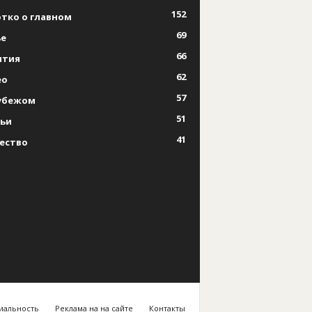
152
тко о главном
69
е
66
ытия
62
ео
57
убежом
51
ьи
41
ество
иальность
Реклама на на сайте
Контакты