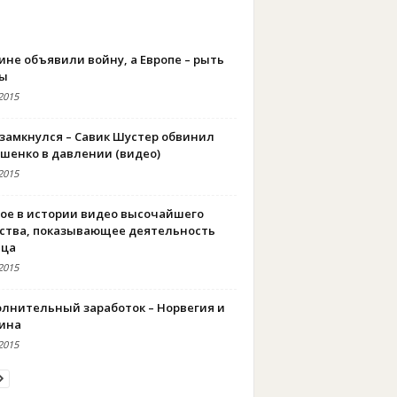
ИДЕО
ине объявили войну, а Европе – рыть
пы
2015
 замкнулся – Савик Шустер обвинил
шенко в давлении (видео)
2015
ое в истории видео высочайшего
ства, показывающее деятельность
нца
2015
лнительный заработок – Норвегия и
ина
2015