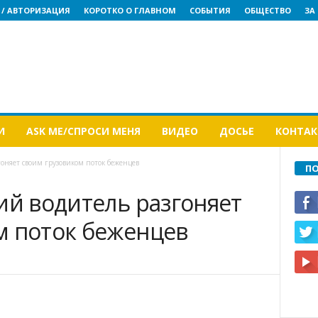
 / АВТОРИЗАЦИЯ
КОРОТКО О ГЛАВНОМ
СОБЫТИЯ
ОБЩЕСТВО
ЗА
И
ASK ME/СПРОСИ МЕНЯ
ВИДЕО
ДОСЬЕ
КОНТА
гоняет своим грузовиком поток беженцев
ПО
ий водитель разгоняет
м поток беженцев