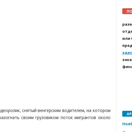
ПО
разм
отде
или 
пред
здес
зака
фин
идеоролик, снятый венгерским водителем, на котором
А
разогнать своим грузовиком поток мигрантов около
Нояб