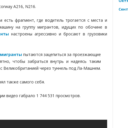
Октя
torway A216, N216.
Сент
м есть фрагмент, где водитель трогается с места и
машину на группу мигрантов, идущих по обочине в
анты
настроены агрессивно и бросают в грузовики
мигранты
пытаются зацепиться за проезжающие
оятно, чтобы забраться внутрь и надеясь таким
 с Великобританией через туннель под Ла-Машнем.
нял также самого себя.
ии видео габрало 1 744 531 просмотров.