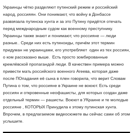
Украинцы чётко разделяют путинский режим и российский
народ, россияян. Они понимают, что войну в Донбассе
развзязала путинска хунта и за это Путину придётся отечать
перед межднародным судом как военному преступнику.
Украинцы также знают и понимают, что россияне — люди
разные.. Среди них есть путиноиды, причём этот термин
придуман не украинцами, его употребляет один из тех россиян,
о ком рассказано выше. Есть просто зомбированные
кремлёвской пропагандой люди. В качествен примера можно
привести мать российского военного Агеева, которая даже
после ПОпадания её сына в плен говорила, что верит Словам
Путина о том, что россияне в Украине не воюют. Есть среди
россиян и откровенные неофашисты, для которых создан даже
отдельный термин — рашисты. Воюют в УКраине и те молодые
россияне , КОТОРЫХ Принудила к этому путинская хунта.
Впрочем, в предлагаемом видеосюжете вы сейчас сами об этом
услышите.