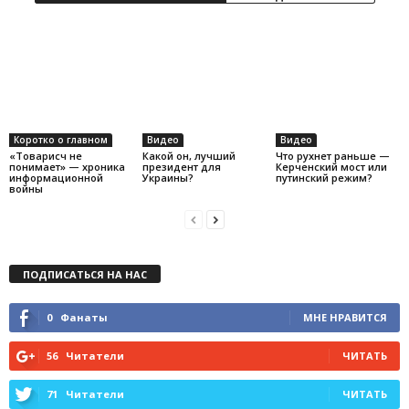
Коротко о главном
Видео
Видео
«Товарисч не
Какой он, лучший
Что рухнет раньше —
понимает» — хроника
президент для
Керченский мост или
информационной
Украины?
путинский режим?
войны
ПОДПИСАТЬСЯ НА НАС
0
Фанаты
МНЕ НРАВИТСЯ
56
Читатели
ЧИТАТЬ
71
Читатели
ЧИТАТЬ