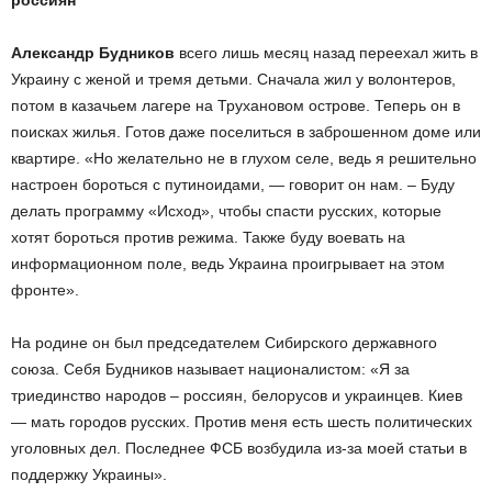
россиян
Александр Будников
всего лишь месяц назад переехал жить в
Украину с женой и тремя детьми. Сначала жил у волонтеров,
потом в казачьем лагере на Трухановом острове. Теперь он в
поисках жилья. Готов даже поселиться в заброшенном доме или
квартире. «Но желательно не в глухом селе, ведь я решительно
настроен бороться с путиноидами, — говорит он нам. – Буду
делать программу «Исход», чтобы спасти русских, которые
хотят бороться против режима. Также буду воевать на
информационном поле, ведь Украина проигрывает на этом
фронте».
На родине он был председателем Сибирского державного
союза. Себя Будников называет националистом: «Я за
триединство народов – россиян, белорусов и украинцев. Киев
— мать городов русских. Против меня есть шесть политических
уголовных дел. Последнее ФСБ возбудила из-за моей статьи в
поддержку Украины».