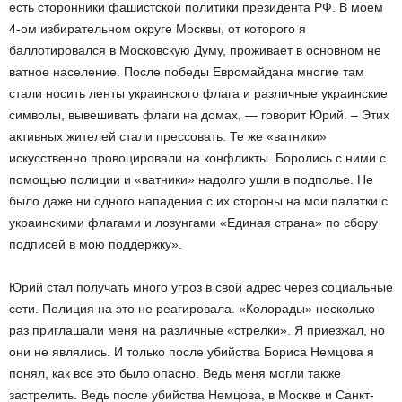
есть сторонники фашистской политики президента РФ. В моем
4-ом избирательном округе Москвы, от которого я
баллотировался в Московскую Думу, проживает в основном не
ватное население. После победы Евромайдана многие там
стали носить ленты украинского флага и различные украинские
символы, вывешивать флаги на домах, — говорит Юрий. – Этих
активных жителей стали прессовать. Те же «ватники»
искусственно провоцировали на конфликты. Боролись с ними с
помощью полиции и «ватники» надолго ушли в подполье. Не
было даже ни одного нападения с их стороны на мои палатки с
украинскими флагами и лозунгами «Единая страна» по сбору
подписей в мою поддержку».
Юрий стал получать много угроз в свой адрес через социальные
сети. Полиция на это не реагировала. «Колорады» несколько
раз приглашали меня на различные «стрелки». Я приезжал, но
они не являлись. И только после убийства Бориса Немцова я
понял, как все это было опасно. Ведь меня могли также
застрелить. Ведь после убийства Немцова, в Москве и Санкт-