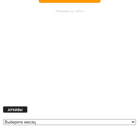
- Реклама на сайте -
А
АРХИВЫ
Р
Х
И
В
Ы